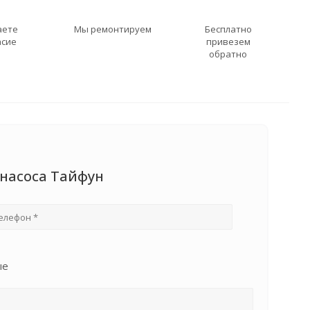
аете
Мы ремонтируем
Бесплатно
асие
привезем
обратно
 насоса Тайфун
ые