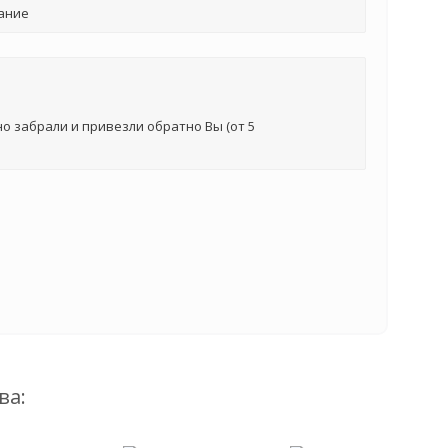
ание
о забрали и привезли обратно Вы (от 5
ва: