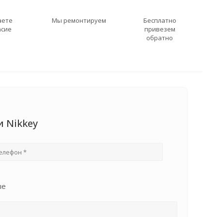
аете
Мы ремонтируем
Бесплатно
асие
привезем
обратно
и Nikkey
ые