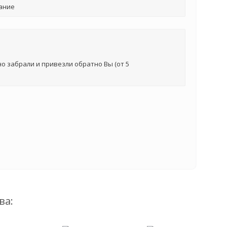
ание
о забрали и привезли обратно Вы (от 5
ва: