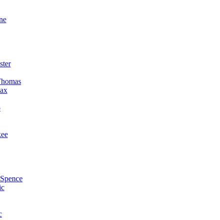
ne
ster
Thomas
ax
o
kee
 Spence
ic
c