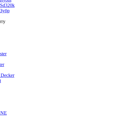
 Sd320k
 Зубр
нту
ter
er
 Decker
t
ONE