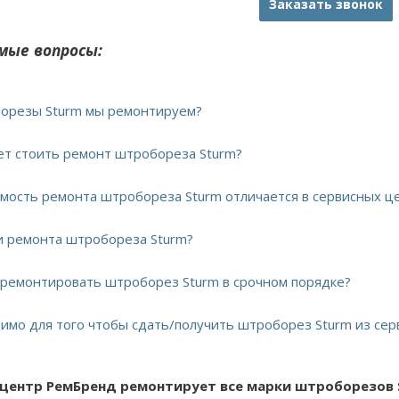
Заказать звонок
мые вопросы:
борезы Sturm мы ремонтируем?
дет стоить ремонт штробореза Sturm?
имость ремонта штробореза Sturm отличается в сервисных ц
ки ремонта штробореза Sturm?
тремонтировать штроборез Sturm в срочном порядке?
димо для того чтобы сдать/получить штроборез Sturm из сер
 центр РемБренд ремонтирует все марки штроборезов 