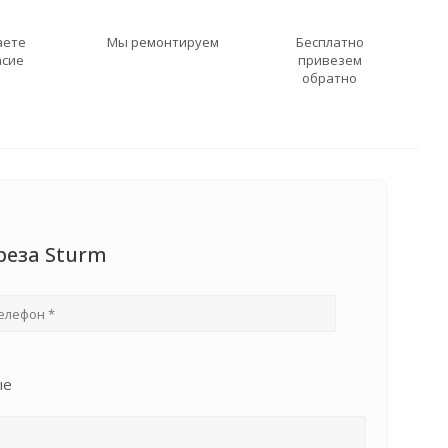
аете
Мы ремонтируем
Бесплатно
асие
привезем
обратно
реза Sturm
ые