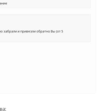
ание
о забрали и привезли обратно Вы (от 5
ва: