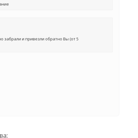
ание
о забрали и привезли обратно Вы (от 5
ва: