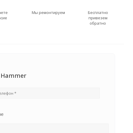
аете
Мы ремонтируем
Бесплатно
асие
привезем
обратно
и Hammer
ые