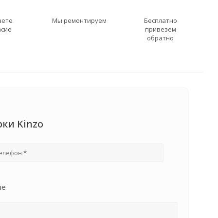
аете
Мы ремонтируем
Бесплатно
асие
привезем
обратно
рки Kinzo
ые