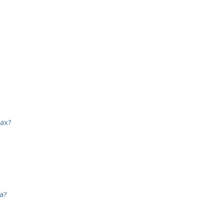
ах?
а?