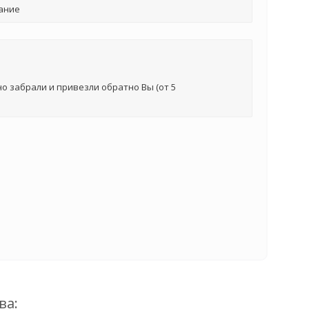
ание
о забрали и привезли обратно Вы (от 5
ва: