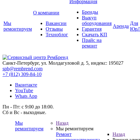
Информация
Бренды
О компании
Выкуп
Мы
Вакансии
оборудования
Для
Аренда
ремонтируем
Отзывы
Гарантия
ЮрЛ
Техноблог
Скачать КП
Прайс на
ремонт
Санкт-Петербург, ул. Молдагуловой д. 5, индекс: 195027
spb@rembrend.com
+7 (812) 309-84-10
Вконтакте
YouTube
Whats App
Пн - Пт: с 9:00 до 18:00.
Сб и Вс - выходные.
Мы
Назад
ремонтируем
Мы ремонтируем
Ремонт
Назад
электроинструмента
Ремонт элек