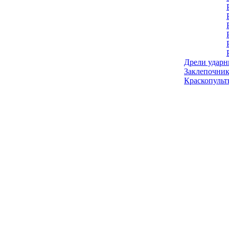
Дрели ударн
Заклепочник
Краскопульт