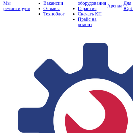
Мы
Вакансии
оборудования
Для
Аренда
ремонтируем
Отзывы
Гарантия
ЮрЛ
Техноблог
Скачать КП
Прайс на
ремонт