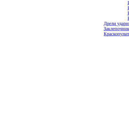
Дрели ударн
Заклепочник
Краскопульт