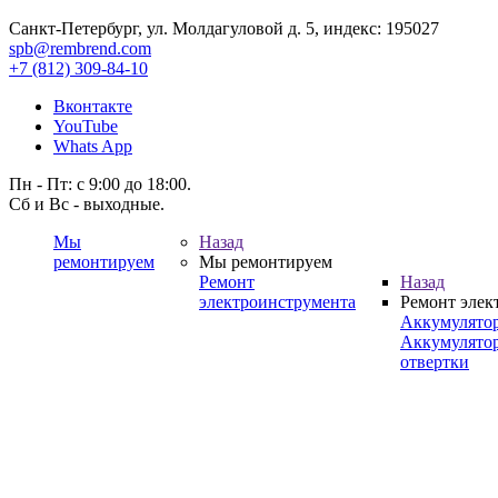
Санкт-Петербург, ул. Молдагуловой д. 5, индекс: 195027
spb@rembrend.com
+7 (812) 309-84-10
Вконтакте
YouTube
Whats App
Пн - Пт: с 9:00 до 18:00.
Сб и Вс - выходные.
Мы
Назад
ремонтируем
Мы ремонтируем
Ремонт
Назад
электроинструмента
Ремонт элек
Аккумулято
Аккумулято
отвертки