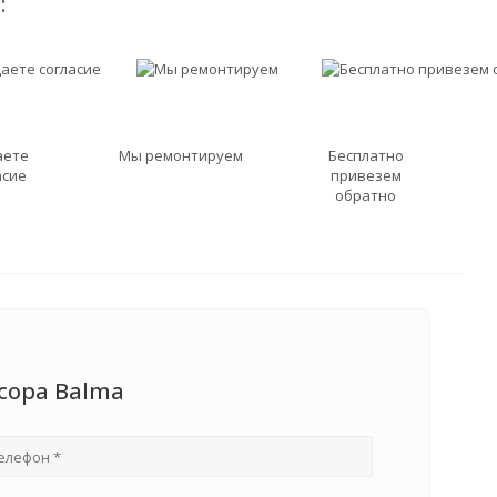
:
аете
Мы ремонтируем
Бесплатно
асие
привезем
обратно
сора Balma