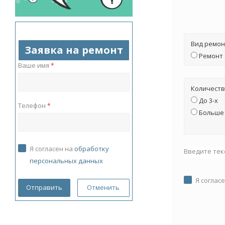
Вид ремон
Заявка на ремонт
Ремонт
Ваше имя
*
Количеств
До 3-х
Телефон
*
Больше 
Я согласен на
обработку
Введите тек
персональных данных
Я соглас
Отменить