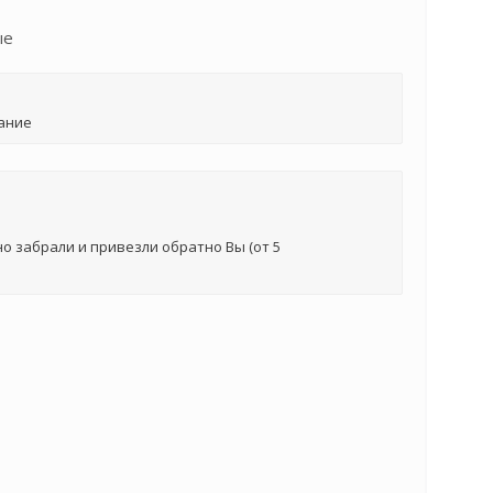
ые
ание
о забрали и привезли обратно Вы (от 5