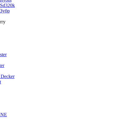
 Sd320k
 Зубр
нту
ter
er
 Decker
t
ONE