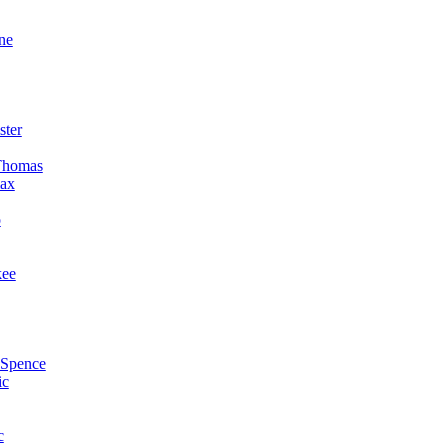
ne
ster
Thomas
ax
o
kee
 Spence
ic
c