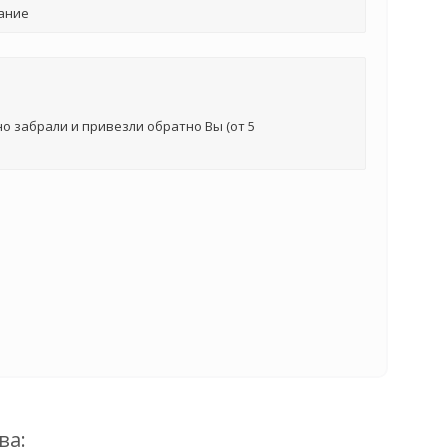
ание
о забрали и привезли обратно Вы (от 5
ва: