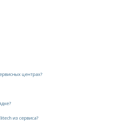
 сервисных центрах?
ядке?
itech из сервиса?