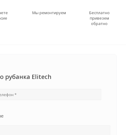
аете
Мы ремонтируем
Бесплатно
асие
привезем
обратно
 рубанка Elitech
ые