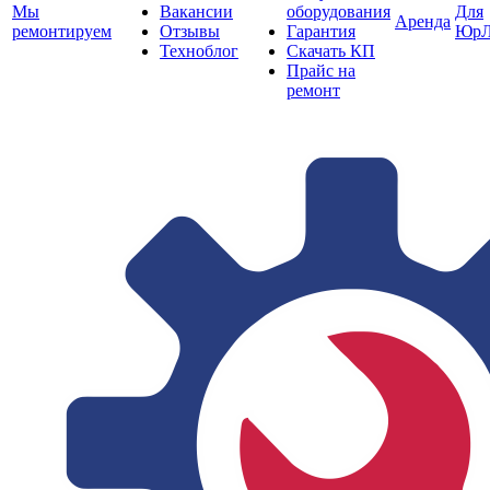
Мы
Вакансии
оборудования
Для
Аренда
ремонтируем
Отзывы
Гарантия
ЮрЛ
Техноблог
Скачать КП
Прайс на
ремонт