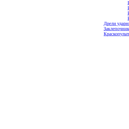
Дрели ударн
Заклепочник
Краскопульт