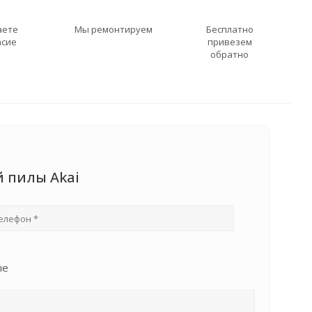
аете
Мы ремонтируем
Бесплатно
асие
привезем
обратно
й пилы Akai
ые