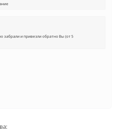
ание
о забрали и привезли обратно Вы (от 5
ва: