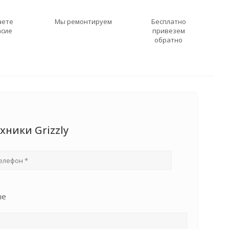
аете
Мы ремонтируем
Бесплатно
асие
привезем
обратно
хники Grizzly
ые