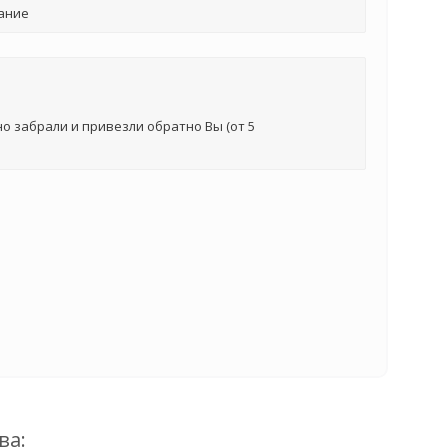
ание
о забрали и привезли обратно Вы (от 5
ва: