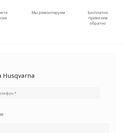
аете
Мы ремонтируем
Бесплатно
асие
привезем
обратно
а Husqvarna
ые