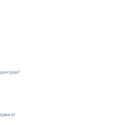
 центрах?
ервиса?