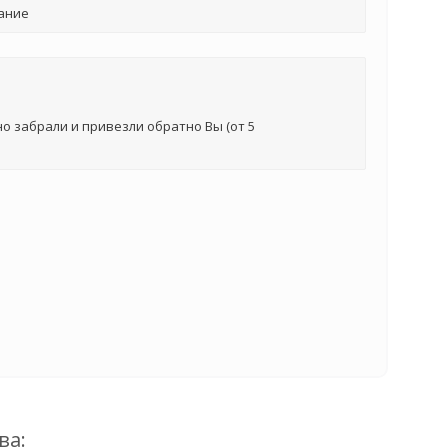
ание
о забрали и привезли обратно Вы (от 5
ва: