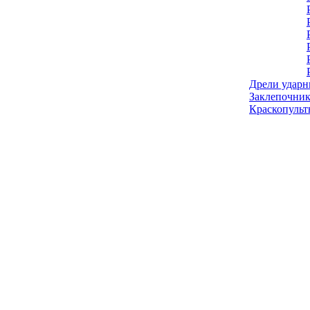
Дрели ударн
Заклепочник
Краскопульт