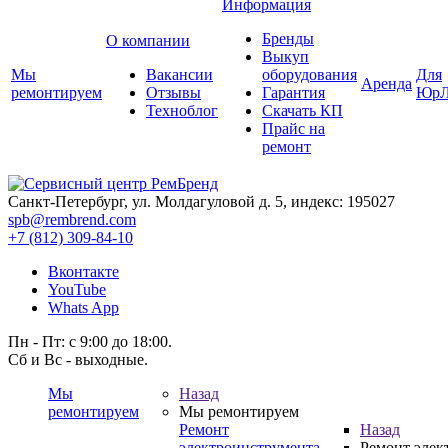
Информация
Бренды
О компании
Выкуп
Мы
Вакансии
оборудования
Для
Аренда
ремонтируем
Отзывы
Гарантия
ЮрЛ
Техноблог
Скачать КП
Прайс на
ремонт
Санкт-Петербург, ул. Молдагуловой д. 5, индекс: 195027
spb@rembrend.com
+7 (812) 309-84-10
Вконтакте
YouTube
Whats App
Пн - Пт: с 9:00 до 18:00.
Сб и Вс - выходные.
Мы
Назад
ремонтируем
Мы ремонтируем
Ремонт
Назад
электроинструмента
Ремонт элек