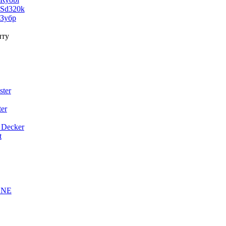
 Sd320k
 Зубр
нту
ter
er
 Decker
t
ONE