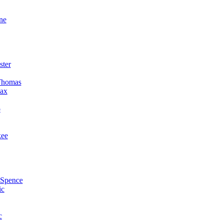
ne
ster
Thomas
ax
o
kee
 Spence
ic
c