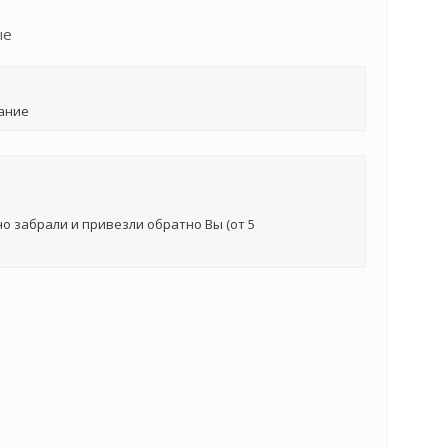
ые
ание
о забрали и привезли обратно Вы (от 5