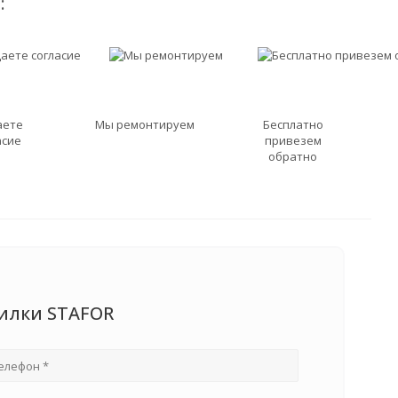
:
аете
Мы ремонтируем
Бесплатно
асие
привезем
обратно
силки STAFOR