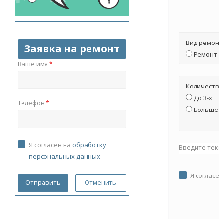
Вид ремон
Заявка на ремонт
Ремонт
Ваше имя
*
Количеств
До 3-х
Телефон
*
Больше 
Я согласен на
обработку
Введите тек
персональных данных
Я соглас
Отменить