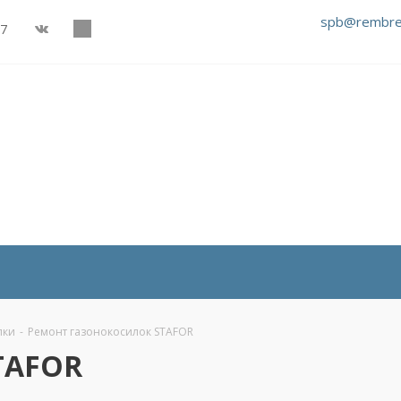
spb@rembre
27
лки
-
Ремонт газонокосилок STAFOR
TAFOR