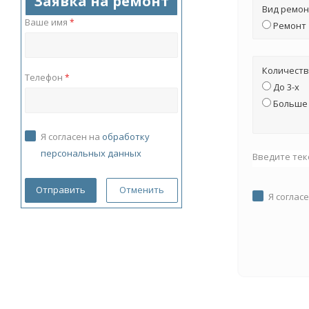
Заявка на ремонт
Вид ремон
Ваше имя
*
Ремонт
Количеств
Телефон
*
До 3-х
Больше 
Я согласен на
обработку
персональных данных
Введите тек
Отменить
Я соглас