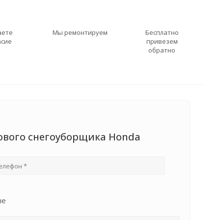
аете
Мы ремонтируем
Бесплатно
асие
привезем
обратно
нового снегоуборщика Honda
ые