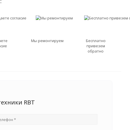
:
аете
Мы ремонтируем
Бесплатно
асие
привезем
обратно
техники RBT