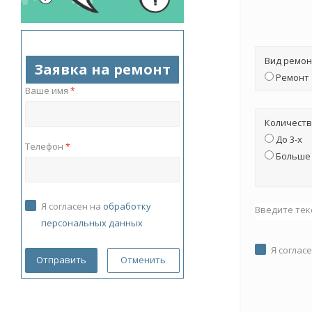
Вид ремон
Заявка на ремонт
Ремонт
Ваше имя
*
Количеств
До 3-х
Телефон
*
Больше 
Я согласен на
обработку
Введите тек
персональных данных
Я соглас
Отменить