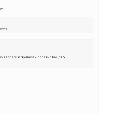
ые
ание
о забрали и привезли обратно Вы (от 5