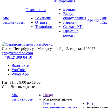
Информация
Бренды
О компании
Выкуп
Мы
Вакансии
оборудования
Для
Аренда
ремонтируем
Отзывы
Гарантия
ЮрЛ
Техноблог
Скачать КП
Прайс на
ремонт
Санкт-Петербург, ул. Молдагуловой д. 5, индекс: 195027
spb@rembrend.com
+7 (812) 309-84-10
Вконтакте
YouTube
Whats App
Пн - Пт: с 9:00 до 18:00.
Сб и Вс - выходные.
Мы
Назад
ремонтируем
Мы ремонтируем
Ремонт
Назад
электроинструмента
Ремонт элек