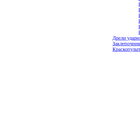
Дрели ударн
Заклепочник
Краскопульт