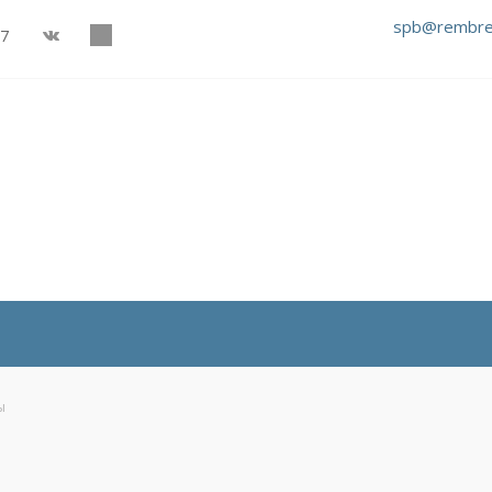
spb@rembre
27
ы