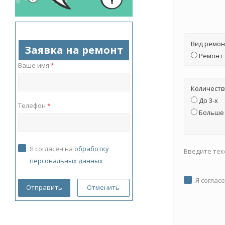
Вид ремон
Заявка на ремонт
Ремонт
Ваше имя
*
Количеств
До 3-х
Телефон
*
Больше 
Я согласен на
обработку
Введите тек
персональных данных
Я соглас
Отменить