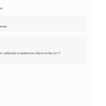
ые
ание
о забрали и привезли обратно Вы (от 5