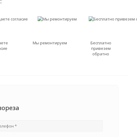
:
аете
Мы ремонтируем
Бесплатно
асие
привезем
обратно
зореза