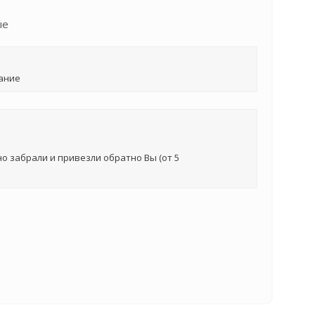
ые
ание
о забрали и привезли обратно Вы (от 5