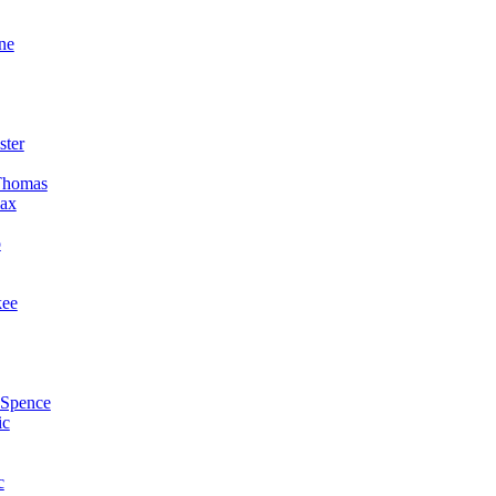
ne
ster
Thomas
ax
o
kee
 Spence
ic
c