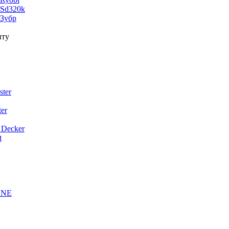
 Sd320k
 Зубр
нту
ter
er
 Decker
t
ONE