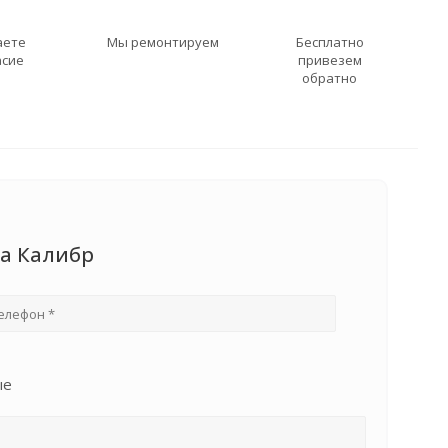
аете
Мы ремонтируем
Бесплатно
асие
привезем
обратно
ка Калибр
ые