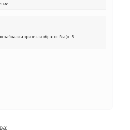
ание
о забрали и привезли обратно Вы (от 5
ва: