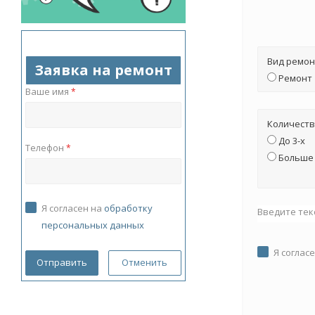
Вид ремон
Заявка на ремонт
Ремонт
Ваше имя
*
Количеств
До 3-х
Телефон
*
Больше 
Я согласен на
обработку
Введите тек
персональных данных
Я соглас
Отменить