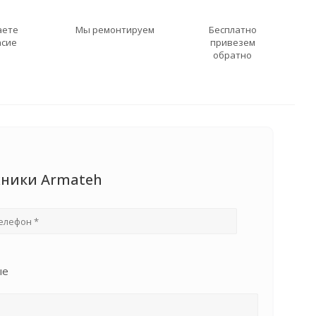
аете
Мы ремонтируем
Бесплатно
асие
привезем
обратно
хники Armateh
ые