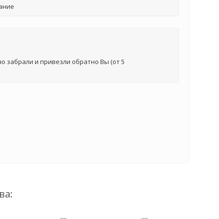
ание
о забрали и привезли обратно Вы (от 5
ва: