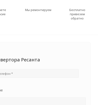
аете
Мы ремонтируем
Бесплатно
асие
привезем
обратно
нвертора Ресанта
ые