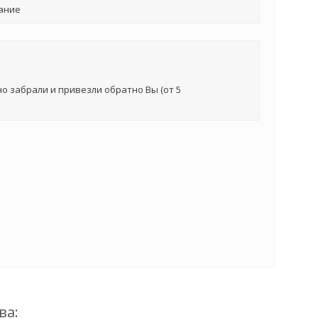
ание
о забрали и привезли обратно Вы (от 5
ва: