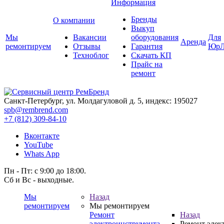
Информация
Бренды
О компании
Выкуп
Мы
Вакансии
оборудования
Для
Аренда
ремонтируем
Отзывы
Гарантия
ЮрЛ
Техноблог
Скачать КП
Прайс на
ремонт
Санкт-Петербург, ул. Молдагуловой д. 5, индекс: 195027
spb@rembrend.com
+7 (812) 309-84-10
Вконтакте
YouTube
Whats App
Пн - Пт: с 9:00 до 18:00.
Сб и Вс - выходные.
Мы
Назад
ремонтируем
Мы ремонтируем
Ремонт
Назад
электроинструмента
Ремонт элек