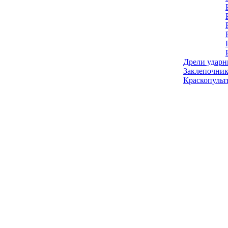
Дрели ударн
Заклепочник
Краскопульт