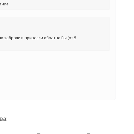
ание
о забрали и привезли обратно Вы (от 5
ва: