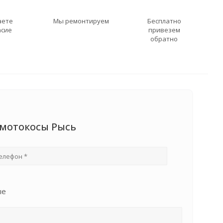
аете
Мы ремонтируем
Бесплатно
асие
привезем
обратно
 мотокосы Рысь
ые