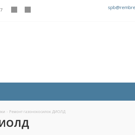
spb@rembre
27
лки
-
Ремонт газонокосилок ДИОЛД
ДИОЛД