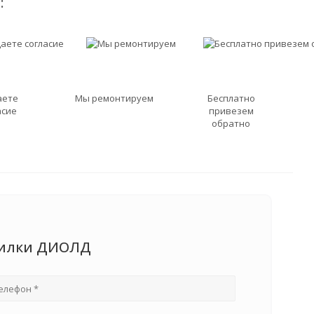
:
аете
Мы ремонтируем
Бесплатно
асие
привезем
обратно
осилки ДИОЛД