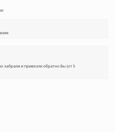
ые
ание
о забрали и привезли обратно Вы (от 5