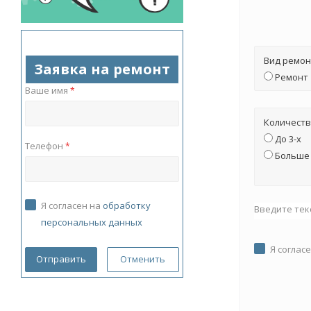
Вид ремон
Заявка на ремонт
Ремонт
Ваше имя
*
Количеств
До 3-х
Телефон
*
Больше 
Я согласен на
обработку
Введите тек
персональных данных
Я соглас
Отменить