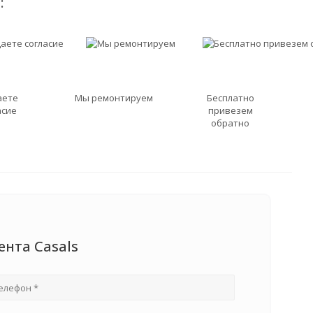
:
аете
Мы ремонтируем
Бесплатно
асие
привезем
обратно
ента Casals