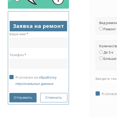
Вид ремон
Заявка на ремонт
Ремонт
Ваше имя
*
Количеств
До 3-х
Телефон
*
Больше 
Я согласен на
обработку
Введите тек
персональных данных
Я соглас
Отменить