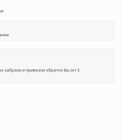
ые
ание
о забрали и привезли обратно Вы (от 5