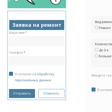
Вид ремон
Заявка на ремонт
Ремонт
Ваше имя
*
Количеств
До 3-х
Телефон
*
Больше 
Я согласен на
обработку
Введите тек
персональных данных
Я соглас
Отменить