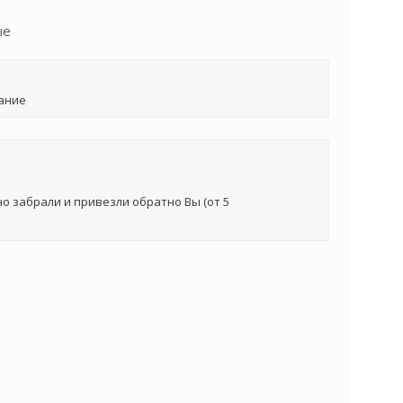
ые
ание
о забрали и привезли обратно Вы (от 5