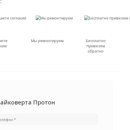
:
аете
Мы ремонтируем
Бесплатно
асие
привезем
обратно
гайковерта Протон