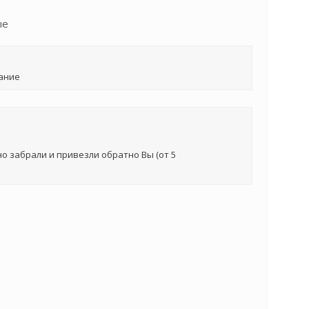
ые
ание
о забрали и привезли обратно Вы (от 5