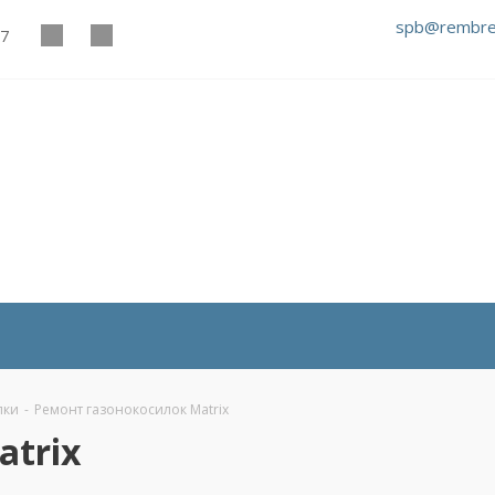
spb@rembre
27
лки
-
Ремонт газонокосилок Matrix
atrix