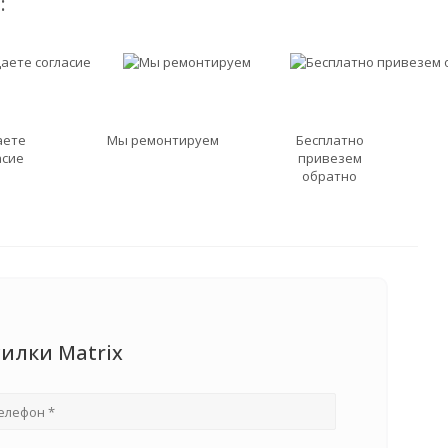
:
аете
Мы ремонтируем
Бесплатно
асие
привезем
обратно
силки Matrix