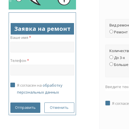
Вид ремон
Заявка на ремонт
Ремонт
Ваше имя
*
Количеств
До 3-х
Телефон
*
Больше 
Я согласен на
обработку
Введите тек
персональных данных
Я соглас
Отменить