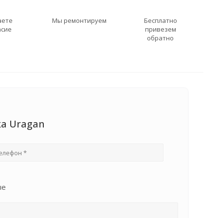
аете
Мы ремонтируем
Бесплатно
асие
привезем
обратно
ка Uragan
ые