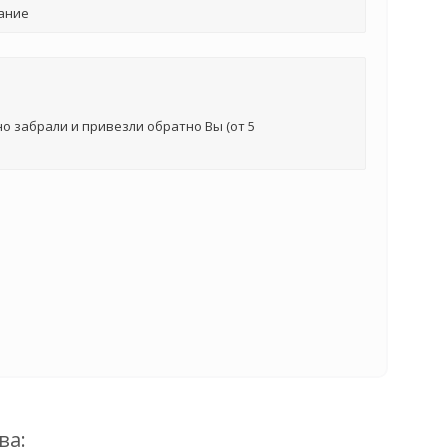
ание
о забрали и привезли обратно Вы (от 5
ва: