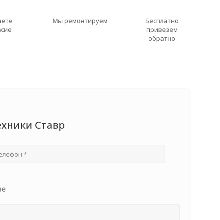
аете
Мы ремонтируем
Бесплатно
асие
привезем
обратно
ехники Ставр
ые