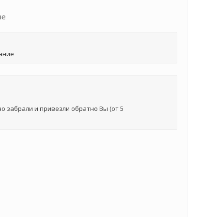
ые
ание
о забрали и привезли обратно Вы (от 5