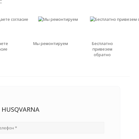
:
аете
Мы ремонтируем
Бесплатно
асие
привезем
обратно
а HUSQVARNA