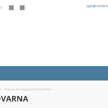
spb@rembre
27
ы
-
Ремонт бензорезов HUSQVARNA
QVARNA