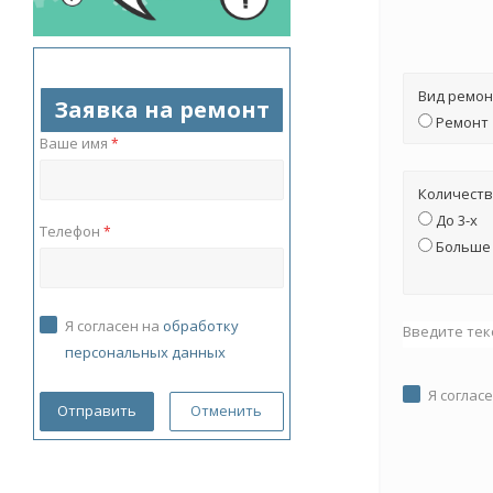
Вид ремон
Заявка на ремонт
Ремонт
Ваше имя
*
Количеств
До 3-х
Телефон
*
Больше 
Я согласен на
обработку
Введите тек
персональных данных
Я соглас
Отменить