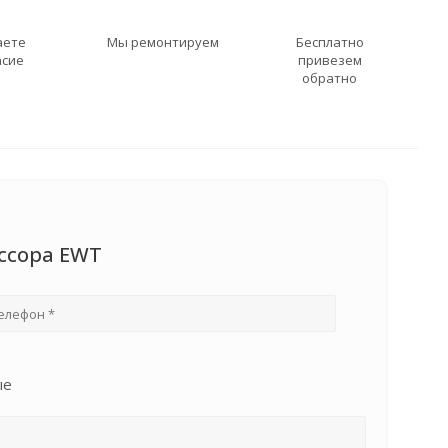
аете
Мы ремонтируем
Бесплатно
асие
привезем
обратно
ссора EWT
ые