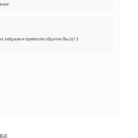
ание
о забрали и привезли обратно Вы (от 5
ва: