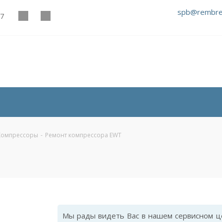
spb@rembre
27
Компрессоры
-
Ремонт компрессора EWT
Мы рады видеть Вас в нашем сервисном це