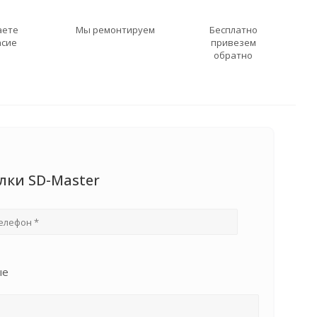
аете
Мы ремонтируем
Бесплатно
асие
привезем
обратно
лки SD-Master
ые