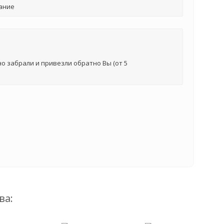
ание
о забрали и привезли обратно Вы (от 5
ва: